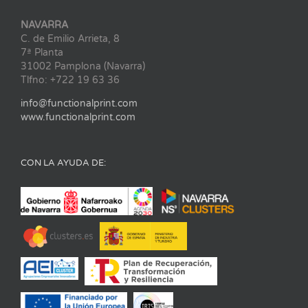
NAVARRA
C. de Emilio Arrieta, 8
7ª Planta
31002 Pamplona (Navarra)
Tlfno: +722 19 63 36
info@functionalprint.com
www.functionalprint.com
CON LA AYUDA DE: