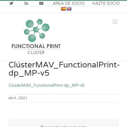
Saltar
ÁREA DE SOCIO
HAZTE SOCIO
al
contenido
ClústerMAV_FunctionalPrint-
dp_MP-v5
ClústerMAV_FunctionalPrint-dp_MP-v5
abril , 2021