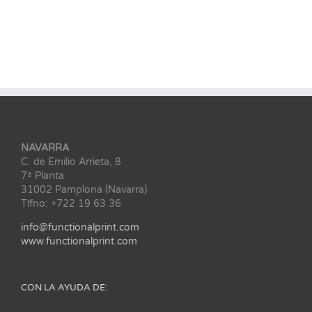
NAVARRA
C. de Emilio Arrieta, 8
7ª Planta
31002 Pamplona (Navarra)
Tlfno: +722 19 63 36
info@functionalprint.com
www.functionalprint.com
CON LA AYUDA DE: