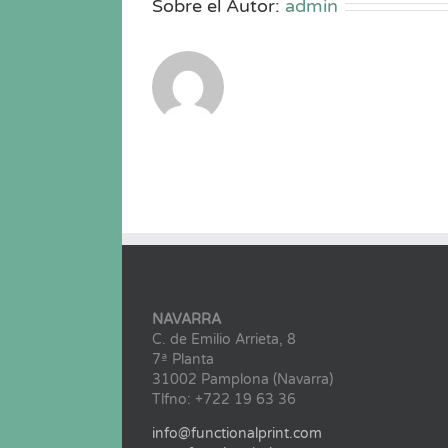
Sobre el Autor:
admin
NAVARRA
C. de Emilio Arrieta, 8
7ª Planta
31002 Pamplona (Navarra)
Tlfno: +722 19 63 36
info@functionalprint.com