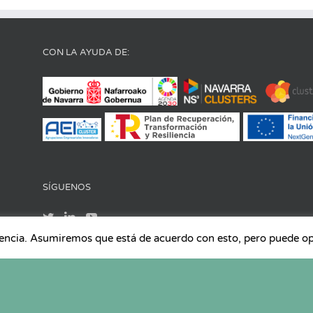
CON LA AYUDA DE:
SÍGUENOS
iencia. Asumiremos que está de acuerdo con esto, pero puede opta
los derechos reservados |
Aviso Legal
|
Política de Protección de datos
|
Polític