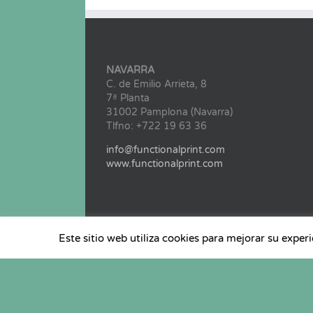
NAVARRA
C. de Emilio Arrieta, 8
7ª Planta
31002 Pamplona (Navarra)
Tlfno: +722 19 63 36
info@functionalprint.com
www.functionalprint.com
Este sitio web utiliza cookies para mejorar su exper
@ Copyright 2022 Clúster Functional Print | Todos 