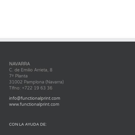
NAVARRA
C. de Emilio Arrieta, 8
7ª Planta
31002 Pamplona (Navarra)
Tlfno: +722 19 63 36
info@functionalprint.com
www.functionalprint.com
CON LA AYUDA DE: