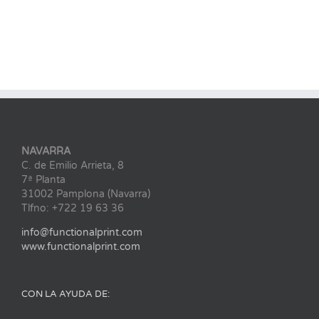
NAVARRA
C. de Emilio Arrieta, 8
7ª Planta
31002 Pamplona (Navarra)
Tlfno: +722 19 63 36
info@functionalprint.com
www.functionalprint.com
CON LA AYUDA DE: