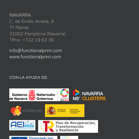
NAVARRA
C. de Emilio Arrieta, 8
7ª Planta
31002 Pamplona (Navarra)
Tlfno: +722 19 63 36
info@functionalprint.com
www.functionalprint.com
CON LA AYUDA DE: