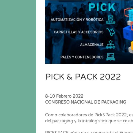
Ver
imagen
más
grande
PICK & PACK 2022
8-10 Febrero 2022
CONGRESO NACIONAL DE PACKAGING
Como colaboradores de Pick&Pack 2022, es u
del packaging y la intralogística que se cel
PICK&PACK aúna en su propuesta el Europea