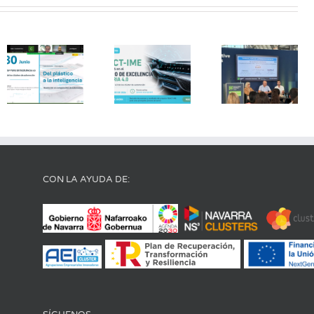
El proyecto
React-IME
Vehicle
se
Tech Week
expondrá
/ June 23–
en el 30º
25, 2026
A
Foro de
Messe
Excelencia
Stuttgart,
Industria
Germany
4.0
CON LA AYUDA DE: