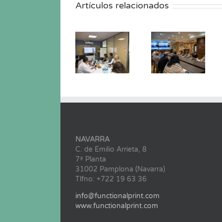
Artículos relacionados
Desayuno
de
React-IME
Innovación
Cierre del
en el FORO
Red Metal
proyecto
de
Print y
React-IME
EXCELENCI
convocatoria
4.0
de ayudas
de I+D+I
NAVARRA
C. de Emilio Arrieta, 8
7ª Planta
31002 Pamplona (Navarra)
Tlfno: +722 19 63 36
info@functionalprint.com
www.functionalprint.com