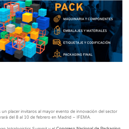
n placer invitaros al mayor evento de innovación del sector
ebrará del 8 al 10 de febrero en Madrid – IFEMA.
n Intralogistics Summit y el
Congreso Nacional de Packaging