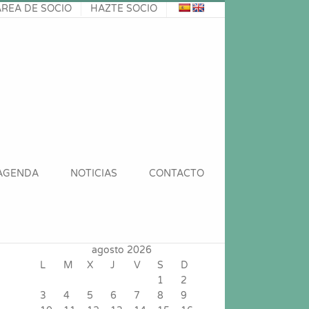
ÁREA DE SOCIO
HAZTE SOCIO
AGENDA
NOTICIAS
CONTACTO
agosto 2026
L
M
X
J
V
S
D
1
2
3
4
5
6
7
8
9