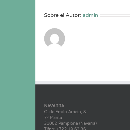
Sobre el Autor:
admin
NAVARRA
C. de Emilio Arrieta, 8
7ª Planta
31002 Pamplona (Navarra)
Tlfno: +722 19 63 36