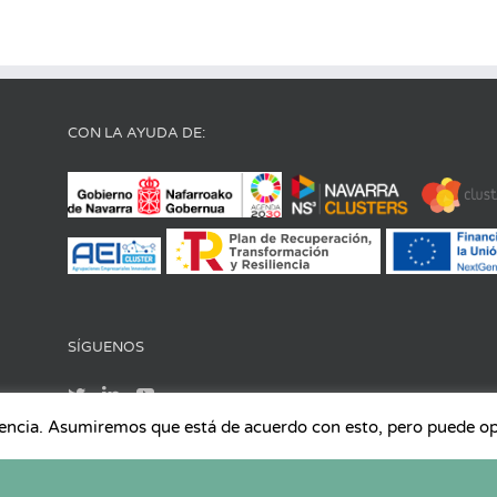
CON LA AYUDA DE:
SÍGUENOS
iencia. Asumiremos que está de acuerdo con esto, pero puede opta
los derechos reservados |
Aviso Legal
|
Política de Protección de datos
|
Polític