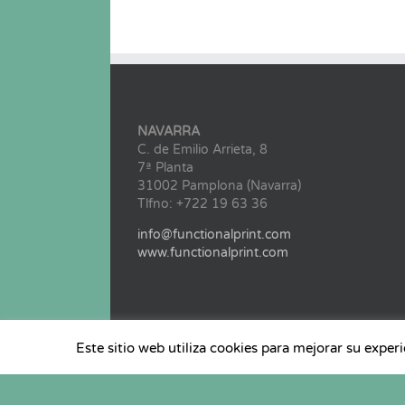
NAVARRA
C. de Emilio Arrieta, 8
7ª Planta
31002 Pamplona (Navarra)
Tlfno: +722 19 63 36
info@functionalprint.com
www.functionalprint.com
Este sitio web utiliza cookies para mejorar su exper
@ Copyright 2022 Clúster Functional Print | Todos 