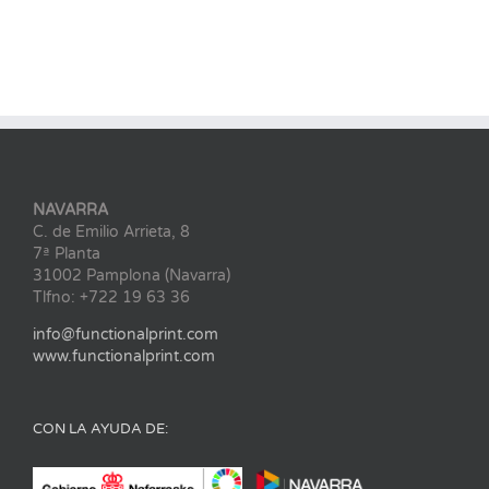
NAVARRA
C. de Emilio Arrieta, 8
7ª Planta
31002 Pamplona (Navarra)
Tlfno: +722 19 63 36
info@functionalprint.com
www.functionalprint.com
CON LA AYUDA DE: