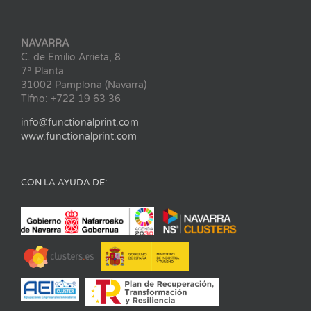
NAVARRA
C. de Emilio Arrieta, 8
7ª Planta
31002 Pamplona (Navarra)
Tlfno: +722 19 63 36
info@functionalprint.com
www.functionalprint.com
CON LA AYUDA DE: