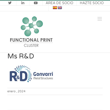
Saltar
ÁREA DE SOCIO
HAZTE SOCIO
al
contenido
Ms R&D
enero , 2024