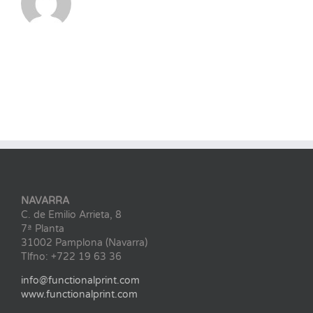
NAVARRA
C. de Emilio Arrieta, 8
7ª Planta
31002 Pamplona (Navarra)
Tlfno: +722 19 63 36
info@functionalprint.com
www.functionalprint.com