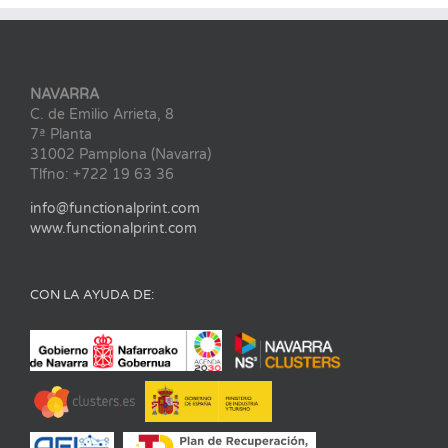
NAVARRA
C. de Emilio Arrieta, 8
7ª Planta
31002 Pamplona (Navarra)
Tlfno: +722 19 63 36
info@functionalprint.com
www.functionalprint.com
CON LA AYUDA DE: