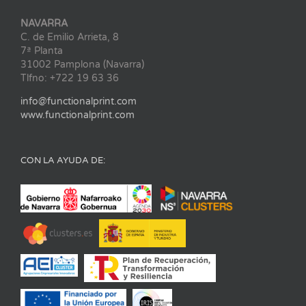
NAVARRA
C. de Emilio Arrieta, 8
7ª Planta
31002 Pamplona (Navarra)
Tlfno: +722 19 63 36
info@functionalprint.com
www.functionalprint.com
CON LA AYUDA DE: