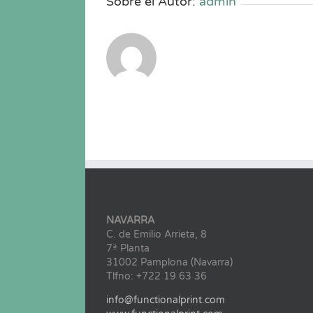
Sobre el Autor:
admin
NAVARRA
C. de Emilio Arrieta, 8
7ª Planta
31002 Pamplona (Navarra)
Tlfno: +722 19 63 36
info@functionalprint.com