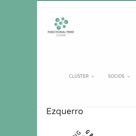
Saltar
al
contenido
CLÚSTER
SOCIOS
Ezquerro