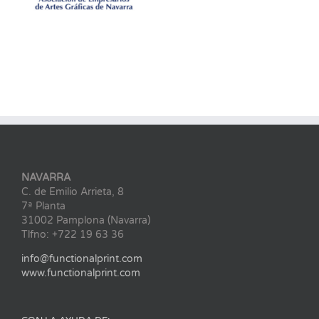
NAVARRA
C. de Emilio Arrieta, 8
7ª Planta
31002 Pamplona (Navarra)
Tlfno: +722 19 63 36
info@functionalprint.com
www.functionalprint.com