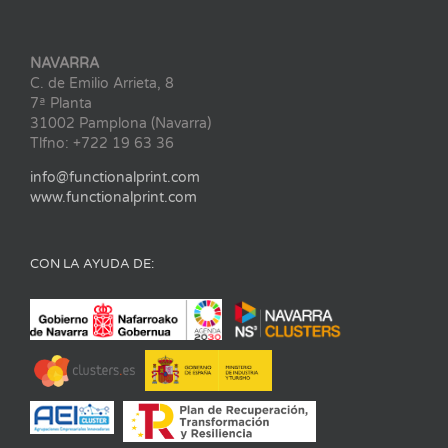
NAVARRA
C. de Emilio Arrieta, 8
7ª Planta
31002 Pamplona (Navarra)
Tlfno: +722 19 63 36
info@functionalprint.com
www.functionalprint.com
CON LA AYUDA DE: