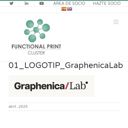
Saltar
ÁREA DE SOCIO
HAZTE SOCIO
al
contenido
01_LOGOTIP_GraphenicaLab
abril , 2025