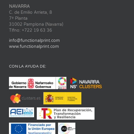
NAVARRA
C. de Emilio Arrieta, 8
7ª Planta
31002 Pamplona (Navarra)
Tlfno: +722 19 63 36
info@functionalprint.com
www.functionalprint.com
CON LA AYUDA DE: