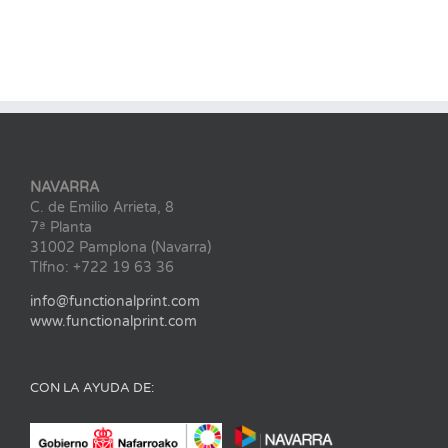
NAVARRA
C. de Emilio Arrieta, 8
7ª Planta
31002 Pamplona (Navarra)
Tlfno: +722 19 63 36
info@functionalprint.com
www.functionalprint.com
CON LA AYUDA DE: