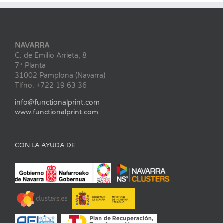
NAVARRA
C. de Emilio Arrieta, 8
7ª Planta
31002 Pamplona (Navarra)
Tlfno: +722 19 63 36
info@functionalprint.com
www.functionalprint.com
CON LA AYUDA DE: