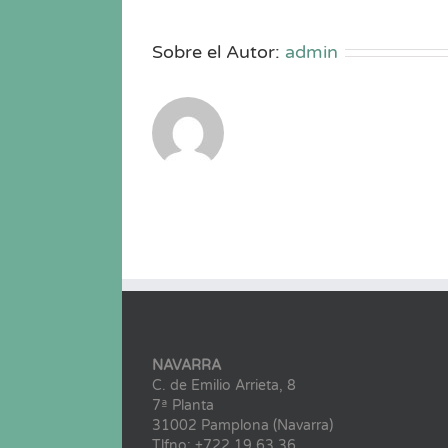
Sobre el Autor:
admin
NAVARRA
C. de Emilio Arrieta, 8
7ª Planta
31002 Pamplona (Navarra)
Tlfno: +722 19 63 36