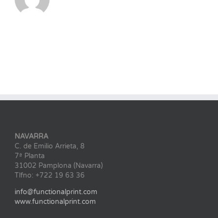
NAVARRA
C. de Emilio Arrieta, 8
7ª Planta
31002 Pamplona (Navarra)
Tlfno: +722 19 63 36
info@functionalprint.com
www.functionalprint.com