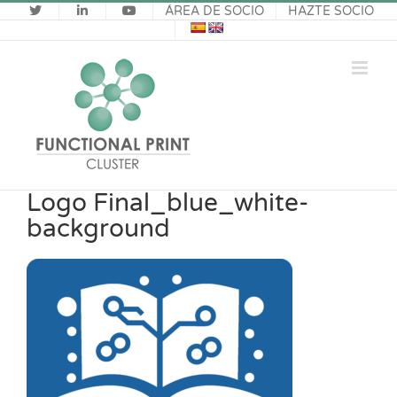
Saltar
ÁREA DE SOCIO
HAZTE SOCIO
al
contenido
Logo Final_blue_white-
background