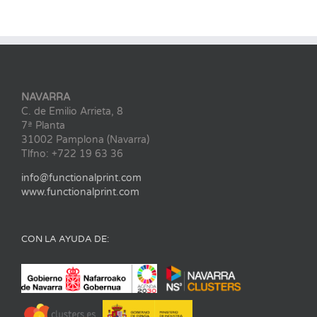
NAVARRA
C. de Emilio Arrieta, 8
7ª Planta
31002 Pamplona (Navarra)
Tlfno: +722 19 63 36
info@functionalprint.com
www.functionalprint.com
CON LA AYUDA DE: