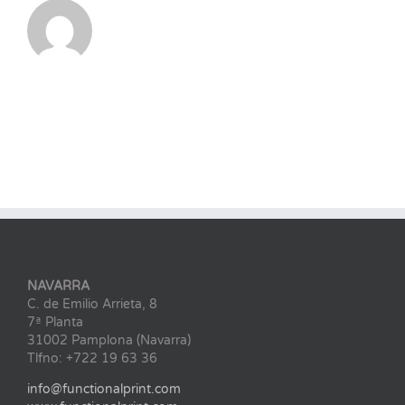
NAVARRA
C. de Emilio Arrieta, 8
7ª Planta
31002 Pamplona (Navarra)
Tlfno: +722 19 63 36
info@functionalprint.com