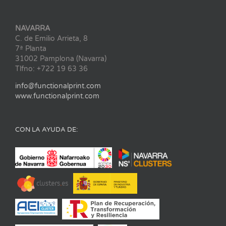
NAVARRA
C. de Emilio Arrieta, 8
7ª Planta
31002 Pamplona (Navarra)
Tlfno: +722 19 63 36
info@functionalprint.com
www.functionalprint.com
CON LA AYUDA DE: