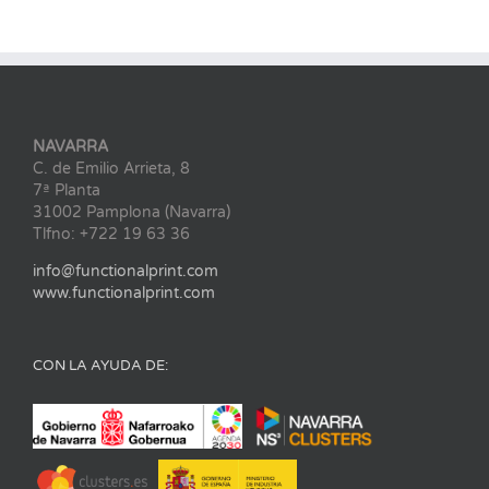
NAVARRA
C. de Emilio Arrieta, 8
7ª Planta
31002 Pamplona (Navarra)
Tlfno: +722 19 63 36
info@functionalprint.com
www.functionalprint.com
CON LA AYUDA DE: