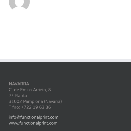
NAVARRA
C. de Emilio Arrieta, 8
7ª Planta
31002 Pamplona (Navarra)
Tlfno: +722 19 63 36
info@functionalprint.com
www.functionalprint.com