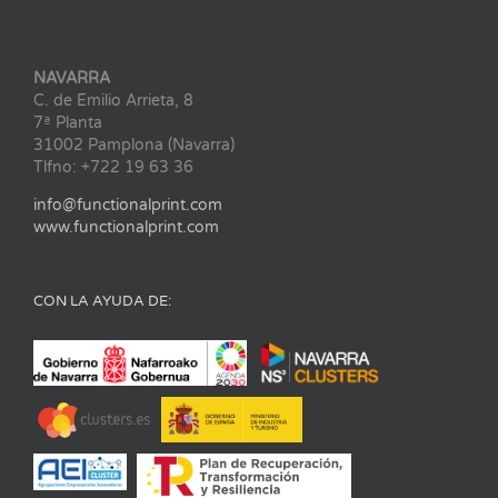
NAVARRA
C. de Emilio Arrieta, 8
7ª Planta
31002 Pamplona (Navarra)
Tlfno: +722 19 63 36
info@functionalprint.com
www.functionalprint.com
CON LA AYUDA DE: