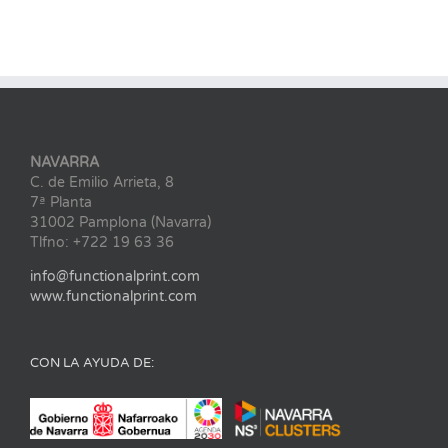
NAVARRA
C. de Emilio Arrieta, 8
7ª Planta
31002 Pamplona (Navarra)
Tlfno: +722 19 63 36
info@functionalprint.com
www.functionalprint.com
CON LA AYUDA DE: