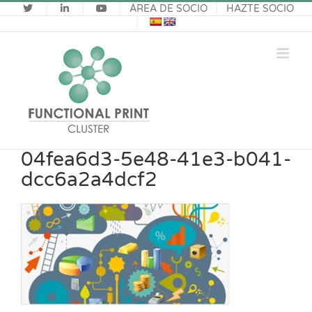
Saltar
ÁREA DE SOCIO
HAZTE SOCIO
al
contenido
04fea6d3-5e48-41e3-b041-
dcc6a2a4dcf2