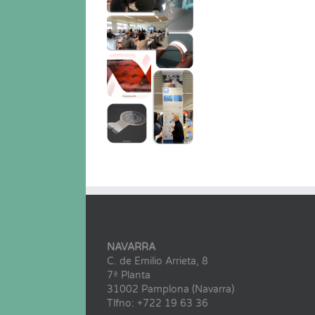
NAVARRA
C. de Emilio Arrieta, 8
7ª Planta
31002 Pamplona (Navarra)
Tlfno: +722 19 63 36