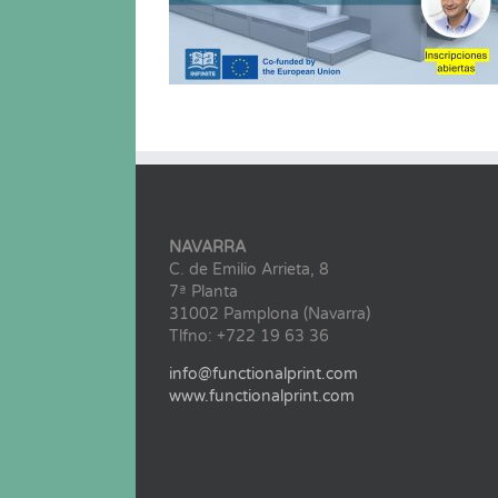
NAVARRA
C. de Emilio Arrieta, 8
7ª Planta
31002 Pamplona (Navarra)
Tlfno: +722 19 63 36
info@functionalprint.com
www.functionalprint.com