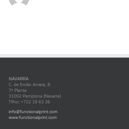
NAVARRA
C. de Emilio Arrieta, 8
7ª Planta
31002 Pamplona (Navarra)
Tlfno: +722 19 63 36
info@functionalprint.com
www.functionalprint.com