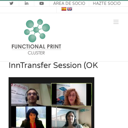
Saltar
ÁREA DE SOCIO
HAZTE SOCIO
al
contenido
InnTransfer Session (OK