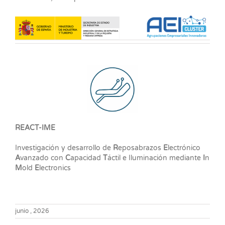
REACT-IME
Investigación y desarrollo de
R
eposabrazos
E
lectrónico
A
vanzado con
C
apacidad
T
áctil e Iluminación mediante
I
n
M
old
E
lectronics
junio , 2026