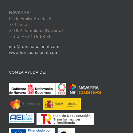
NAVARRA
C. de Emilio Arrieta, 8
7ª Planta
31002 Pamplona (Navarra)
Tlfno: +722 19 63 36
info@functionalprint.com
www.functionalprint.com
CON LA AYUDA DE: