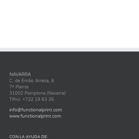
NAVARRA
C. de Emilio Arrieta, 8
7ª Planta
31002 Pamplona (Navarra)
Tlfno: +722 19 63 36
info@functionalprint.com
www.functionalprint.com
CON LA AYUDA DE: