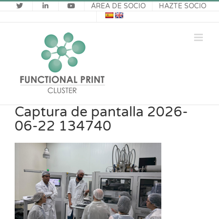
Saltar
ÁREA DE SOCIO
HAZTE SOCIO
al
contenido
Captura de pantalla 2026-
06-22 134740