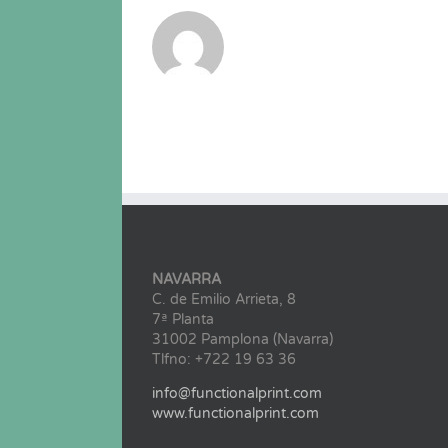
NAVARRA
C. de Emilio Arrieta, 8
7ª Planta
31002 Pamplona (Navarra)
Tlfno: +722 19 63 36
info@functionalprint.com
www.functionalprint.com