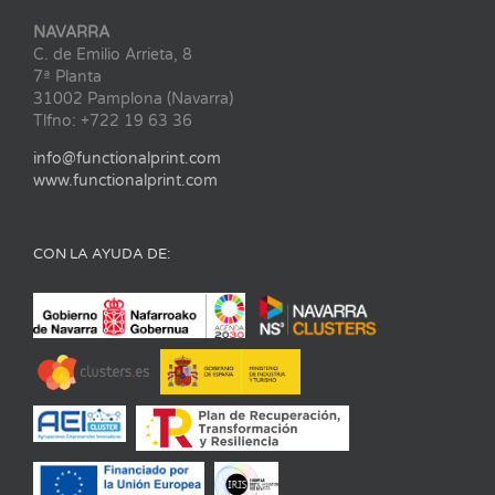
NAVARRA
C. de Emilio Arrieta, 8
7ª Planta
31002 Pamplona (Navarra)
Tlfno: +722 19 63 36
info@functionalprint.com
www.functionalprint.com
CON LA AYUDA DE: