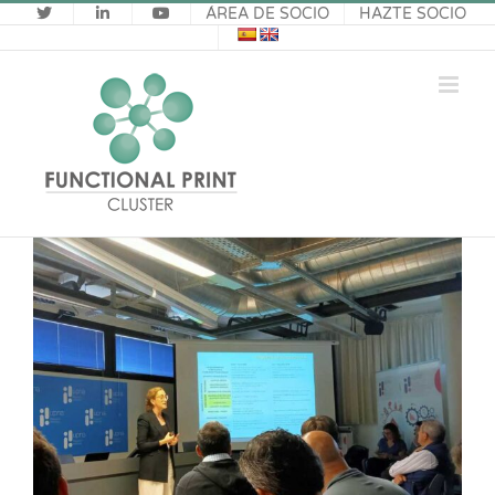
Saltar
ÁREA DE SOCIO
HAZTE SOCIO
al
contenido
Ver
imagen
más
grande