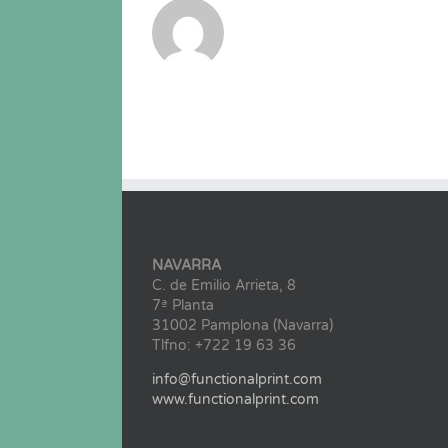
NAVARRA
C. de Emilio Arrieta, 8
7ª Planta
31002 Pamplona (Navarra)
Tlfno: +722 19 63 36
info@functionalprint.com
www.functionalprint.com