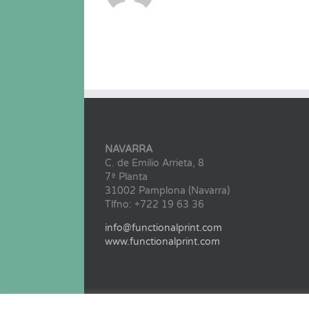
NAVARRA
C. de Emilio Arrieta, 8
7ª Planta
31002 Pamplona (Navarra)
Tlfno: +722 19 63 36
info@functionalprint.com
www.functionalprint.com