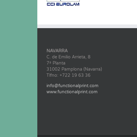
NAVARRA
C. de Emilio Arrieta, 8
7ª Planta
31002 Pamplona (Navarra)
Tlfno: +722 19 63 36
info@functionalprint.com
www.functionalprint.com