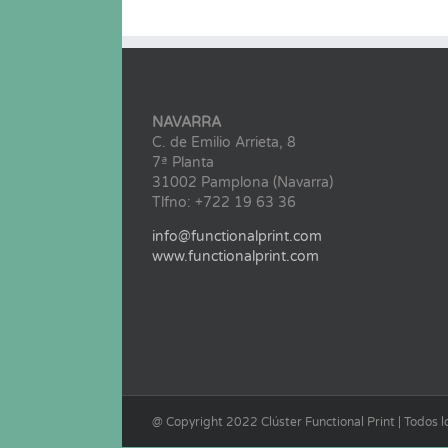
NAVARRA
C. de Emilio Arrieta, 8
7ª Planta
31002 Pamplona (Navarra)
Tlfno: +722 19 63 36
info@functionalprint.com
www.functionalprint.com
@ Copyright 2022 Clúster Functional Print | Todos 