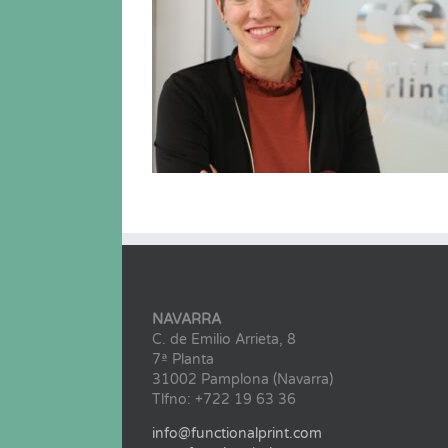
NAVARRA
C. de Emilio Arrieta, 8
7ª Planta
31002 Pamplona (Navarra)
Tlfno: +722 19 63 36
info@functionalprint.com