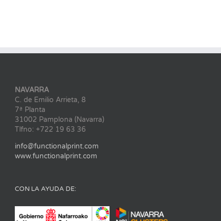
NAVARRA
C. de Emilio Arrieta, 8
7ª Planta
31002 Pamplona (Navarra)
Tlfno: +722 19 63 36
info@functionalprint.com
www.functionalprint.com
CON LA AYUDA DE: