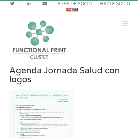
Saltar
ÁREA DE SOCIO
HAZTE SOCIO
al
contenido
Agenda Jornada Salud con
logos