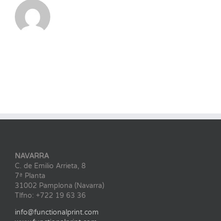
NAVARRA
C. de Emilio Arrieta, 8
7ª Planta
31002 Pamplona (Navarra)
Tlfno: +722 19 63 36
info@functionalprint.com