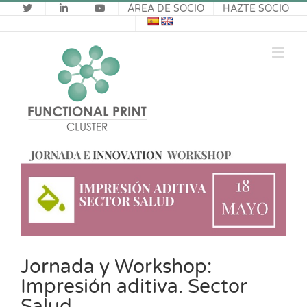
Saltar
ÁREA DE SOCIO
HAZTE SOCIO
al
contenido
Ver
imagen
más
grande
Jornada y Workshop:
Impresión aditiva. Sector
Salud