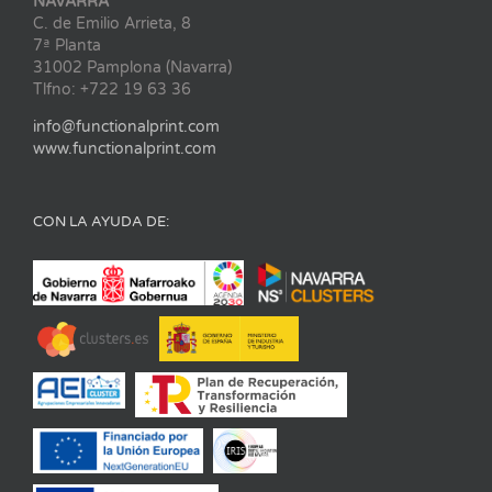
NAVARRA
C. de Emilio Arrieta, 8
7ª Planta
31002 Pamplona (Navarra)
Tlfno: +722 19 63 36
info@functionalprint.com
www.functionalprint.com
CON LA AYUDA DE: