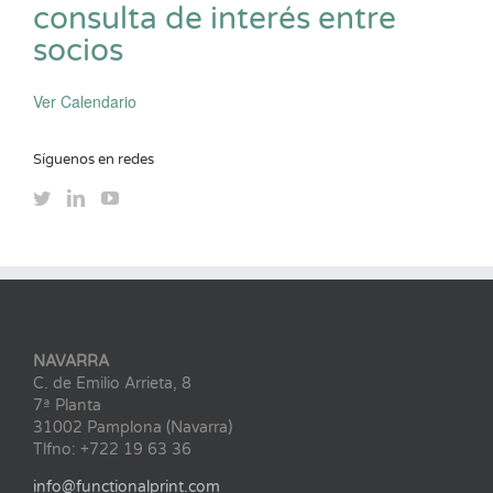
consulta de interés entre
socios
Ver Calendario
Síguenos en redes
NAVARRA
C. de Emilio Arrieta, 8
7ª Planta
31002 Pamplona (Navarra)
Tlfno: +722 19 63 36
info@functionalprint.com