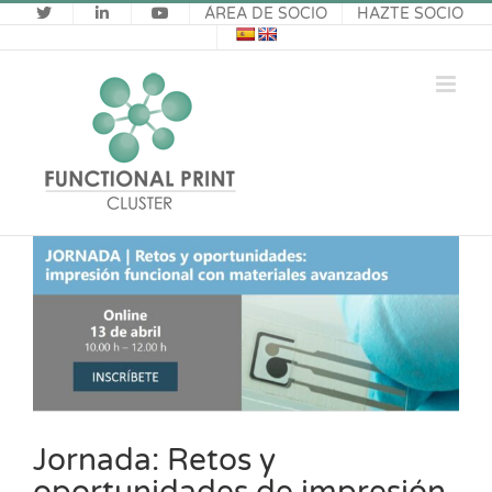
Saltar
ÁREA DE SOCIO
HAZTE SOCIO
al
contenido
Ver
imagen
más
grande
Jornada: Retos y