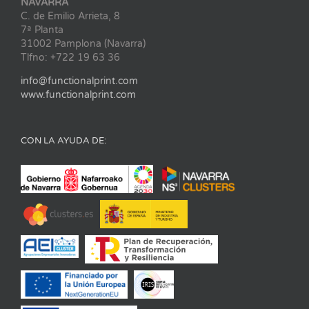
NAVARRA
C. de Emilio Arrieta, 8
7ª Planta
31002 Pamplona (Navarra)
Tlfno: +722 19 63 36
info@functionalprint.com
www.functionalprint.com
CON LA AYUDA DE: