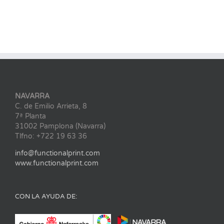
NAVARRA
C. de Emilio Arrieta, 8
7ª Planta
31002 Pamplona (Navarra)
Tlfno: +722 19 63 36
info@functionalprint.com
www.functionalprint.com
CON LA AYUDA DE: