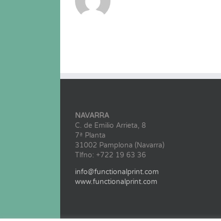
NAVARRA
C. de Emilio Arrieta, 8
7ª Planta
31002 Pamplona (Navarra)
Tlfno: +722 19 63 36
info@functionalprint.com
www.functionalprint.com