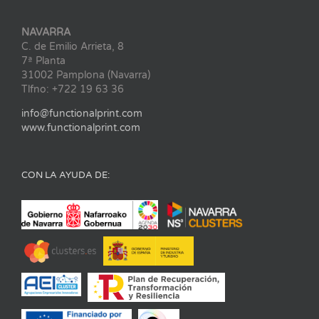
NAVARRA
C. de Emilio Arrieta, 8
7ª Planta
31002 Pamplona (Navarra)
Tlfno: +722 19 63 36
info@functionalprint.com
www.functionalprint.com
CON LA AYUDA DE: